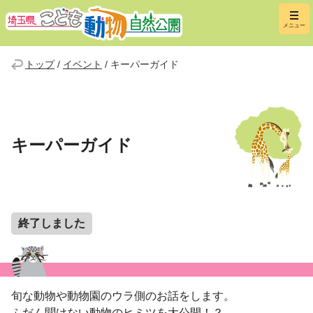
埼玉県こ
メニュー
トップ
/
イベント
/
キーパーガイド
キーパーガイド
終了しました
旬な動物や動物園のウラ側のお話をします。
ふだん聞けない動物のヒミツを大公開！？