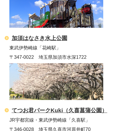
加須はなさき水上公園
東武伊勢崎線「花崎駅」
〒347-0022 埼玉県加須市水深1722
てつお君パークKuki（久喜菖蒲公園）
JR宇都宮線・東武伊勢崎線「久喜駅」
〒346-0028 埼玉県久喜市河原井町70