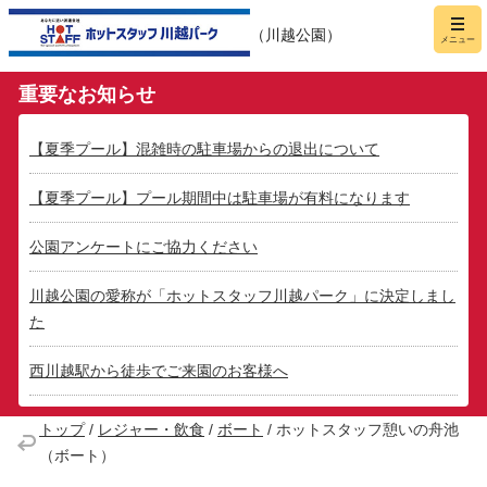
ホットスタッフ川越パーク
メニュー
（川越公園）
重要なお知らせ
【夏季プール】混雑時の駐車場からの退出について
【夏季プール】プール期間中は駐車場が有料になります
公園アンケートにご協力ください
川越公園の愛称が「ホットスタッフ川越パーク」に決定しまし
た
西川越駅から徒歩でご来園のお客様へ
トップ
/
レジャー・飲食
/
ボート
/
ホットスタッフ憩いの舟池
（ボート）