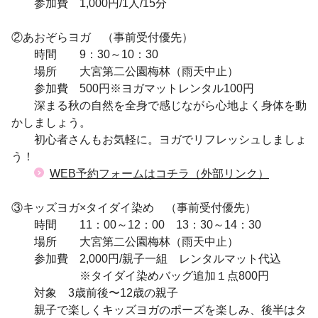
参加費 1,000円/1人/15分
②あおぞらヨガ （事前受付優先）
時間 9：30～10：30
場所 大宮第二公園梅林
（雨天中止）
参加費 500円※ヨガマットレンタル100円
深まる秋の自然を全身で感じながら心地よく身体を動
かしましょう。
初心者さんもお気軽に。ヨガでリフレッシュしましょ
う！
WEB予約フォームはコチラ（外部リンク）
③キッズヨガ×タイダイ染め （事前受付優先）
時間 11：00～12：00 13：30～14：30
場所 大宮第二公園梅林（雨天中止）
参加費 2,000円/親子一組 レンタルマット代込
※タイダイ染めバッグ追加１点800円
対象 3歳前後〜12歳の親子
親子で楽しくキッズヨガのポーズを楽しみ、後半はタ