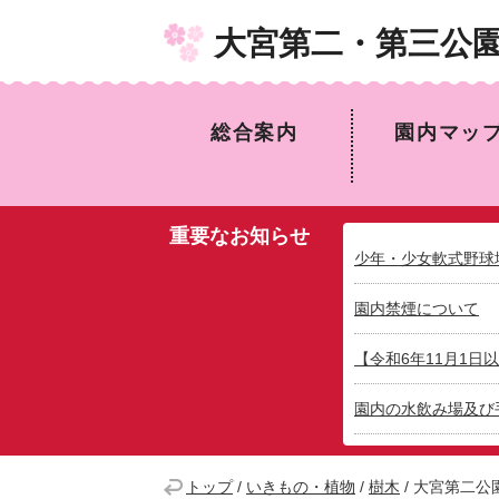
大宮第二・第三公
総合案内
園内マッ
重要なお知らせ
少年・少女軟式野球
園内禁煙について
【令和6年11月1
園内の水飲み場及び
トップ
/
いきもの・植物
/
樹木
/
大宮第二公