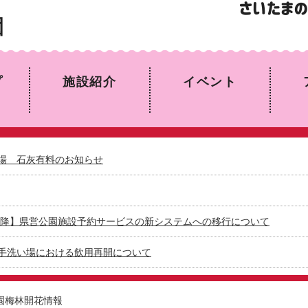
園
プ
施設紹介
イベント
場 石灰有料のお知らせ
日以降】県営公園施設予約サービスの新システムへの移行について
手洗い場における飲用再開について
園梅林開花情報