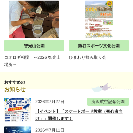
智光山公園
熊谷スポーツ文化公園
コオロギ相撲 ～2026 智光山
ひまわり摘み取り会
場所～
おすすめの
お知らせ
2026年7月27日
所沢航空記念公園
【イベント】「スケートボード教室（初心者向
け」」開催します！
2026年7月11日