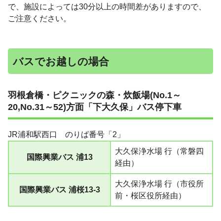
で、施設によっては30分以上の時間差がありますので、
ご注意ください。
バスでお越しの場合
羽根倉橋・ピクニックの森・炊飯場(No.1～
20,No.31～52)方面「
下大久保」
バス停下車
JR浦和駅西口 のりば番号「2」
大久保浄水場 行（常磐四
国際興業バス 浦13
経由）
大久保浄水場 行（市役所
国際興業バス 浦桜13-3
前・桜区役所経由）