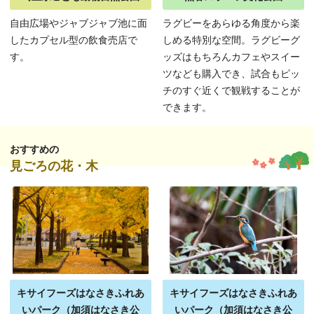
自由広場やジャブジャブ池に面
ラグビーをあらゆる角度から楽
したカプセル型の飲食売店で
しめる特別な空間。ラグビーグ
す。
ッズはもちろんカフェやスイー
ツなども購入でき、試合もピッ
チのすぐ近くで観戦することが
できます。
おすすめの
見ごろの花・木
キサイフーズはなさきふれあ
キサイフーズはなさきふれあ
いパーク（加須はなさき公
いパーク（加須はなさき公