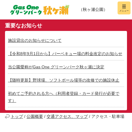
Gas One グリーンパー
メニュー
（秋ヶ瀬公園）
重要なお知らせ
施設貸出のお知らせについて
【令和8年9月1日から】バーベキュー場の料金改定のお知らせ
当公園愛称がGas One グリーンパーク秋ヶ瀬に決定
【随時更新】野球場、ソフトボール場等の改修での施設休止
初めてご予約される方へ（利用者登録・カード発行が必要で
す）
トップ
/
公園概要
/
交通アクセス、マップ
/
アクセス・駐車場