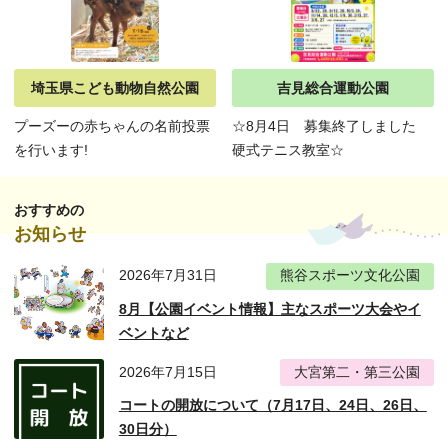
埼玉県こども動物自然公園
吉見総合運動公園
プーズーの赤ちゃんの名前投票
☆8月4日 募集終了しました
を行います!
硬式テニス教室☆
おすすめの
お知らせ
2026年7月31日
熊谷スポーツ文化公園
8月【公園イベント情報】主なスポーツ大会やイ
ベントなど
2026年7月15日
大宮第二・第三公園
コートの開放について（7月17日、24日、26日、
30日分）