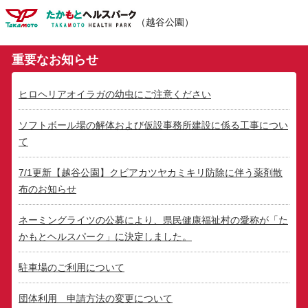
たかもとヘルスパーク
（越谷公園）
重要なお知らせ
ヒロヘリアオイラガの幼虫にご注意ください
ソフトボール場の解体および仮設事務所建設に係る工事につい
て
7/1更新【越谷公園】クビアカツヤカミキリ防除に伴う薬剤散
布のお知らせ
ネーミングライツの公募により、県民健康福祉村の愛称が「た
かもとヘルスパーク」に決定しました。
駐車場のご利用について
団体利用 申請方法の変更について