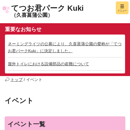
てつお君パーク Kuki
メニュー
（久喜菖蒲公園）
重要なお知らせ
ネーミングライツの公募により、久喜菖蒲公園の愛称が「てつ
お君パークKuki」に決定しました。
屋外トイレにおける設備部品の盗難について
トップ
/
イベント
イベント
イベント一覧