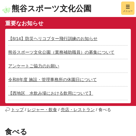
熊谷スポーツ文化公園
メニュー
重要なお知らせ
【8/14】防災ヘリコプター飛行訓練のお知らせ
熊谷スポーツ文化公園（業務補助職員）の募集について
アンケートご協力のお願い
令和8年度 施設・管理事務所の休園日について
【西地区 水飲み場における飲用について】
トップ
/
レジャー・飲食
/
売店・レストラン
/
食べる
食べる