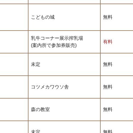
こどもの城
無料
乳牛コーナー展示搾乳場
有料
(案内所で参加券販売)
未定
無料
コツメカワウソ舎
無料
森の教室
無料
未定
無料