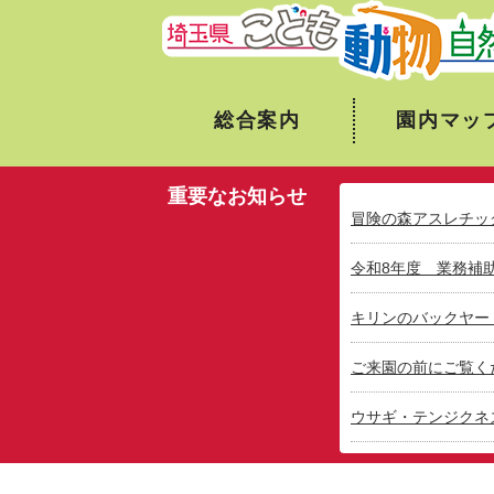
総合案内
園内マッ
重要なお知らせ
冒険の森アスレチッ
令和8年度 業務補
キリンのバックヤー
ご来園の前にご覧く
ウサギ・テンジクネ