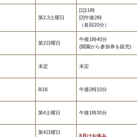
[1]11時
第2,3土曜日
[2]午後2時
（各回20分）
午後1時40分
第2日曜日
(開園から参加券を販売)
未定
未定
8/16
午後2時10分
第4土曜日
午後1時30分
第4日曜日
8月はお休み