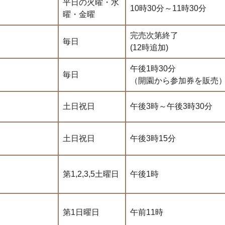
平日の火曜・水
10時30分～11時30分
曜・金曜
完売次第終了
毎日
(12時追加)
午後1時30分
毎日
（開園から参加券を販売
土日祝日
午後3時～午後3時30分
土日祝日
午後3時15分
第1,2,3,5土曜日
午後1時
第1日曜日
午前11時