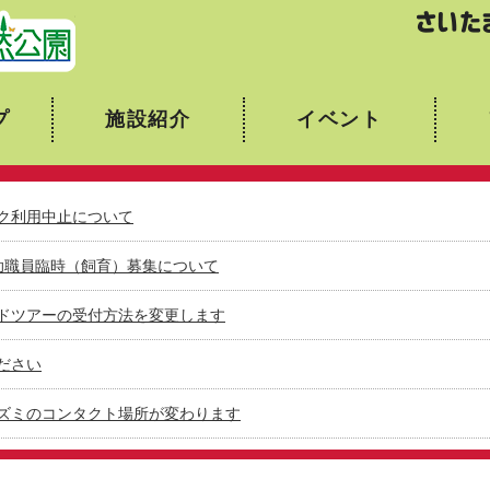
埼玉県こども動物自然公園
プ
施設紹介
イベント
ク利用中止について
助職員臨時（飼育）募集について
ドツアーの受付方法を変更します
ださい
ズミのコンタクト場所が変わります