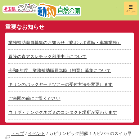
埼玉県こ
メニュー
重要なお知らせ
業務補助職員募集のお知らせ（彩ポッポ運転・車掌業務）
冒険の森アスレチック利用中止について
令和8年度 業務補助職員臨時（飼育）募集について
キリンのバックヤードツアーの受付方法を変更します
ご来園の前にご覧ください
ウサギ・テンジクネズミのコンタクト場所が変わります
トップ
/
イベント
/
カピリンピック開催！カピバラのスイカ早