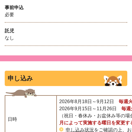
事前申込
必要
託児
なし
申し込み
2026年8月18
日～9月12日
毎週火
2026年9月15日～11月26日
毎週
（祝日・春休み・お盆休み等の場
日時
月によって実施する曜日を変更す
申し込み状況
をご確認の上、お