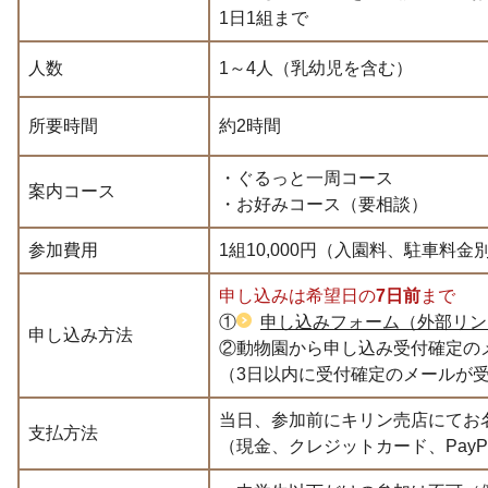
1日1組まで
人数
1～4人（乳幼児を含む）
所要時間
約2時間
・ぐるっと一周コース
案内コース
・お好みコース（要相談）
参加費用
1組10,000円（入園料、駐車料金
申し込みは希望日の
7日前
まで
①
申し込みフォーム（外部リン
申し込み方法
②動物園から申し込み受付確定の
（3日以内に受付確定のメールが
当日、参加前にキリン売店にてお
支払方法
（現金、クレジットカード、PayP