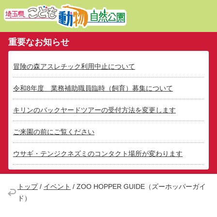
埼玉県こ
重要なお知らせ
冒険の森アスレチック利用中止について
令和8年度 業務補助職員臨時（飼育）募集について
キリンのバックヤードツアーの受付方法を変更します
ご来園の前にご覧ください
ウサギ・テンジクネズミのコンタクト場所が変わります
トップ
/
イベント
/
ZOO HOPPER GUIDE（ズーホッパーガイ
ド）