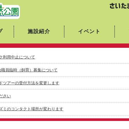
埼玉県こども動物自然公園
プ
施設紹介
イベント
ク利用中止について
助職員臨時（飼育）募集について
ドツアーの受付方法を変更します
ださい
ズミのコンタクト場所が変わります