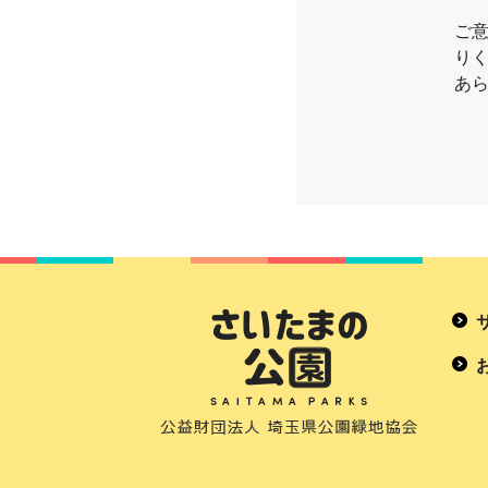
ご
り
あ