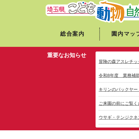
総合案内
園内マッ
重要なお知らせ
冒険の森アスレチッ
令和8年度 業務補
キリンのバックヤー
ご来園の前にご覧く
ウサギ・テンジクネ