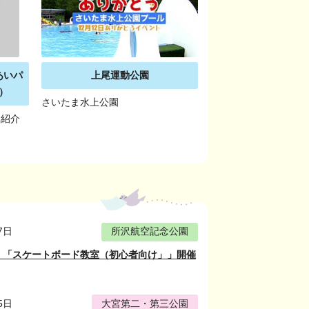
あいパ
上尾運動公園
）
さいたま水上公園
車紹介
7日
所沢航空記念公園
】「スケートボード教室（初心者向け」」開催
5日
大宮第二・第三公園