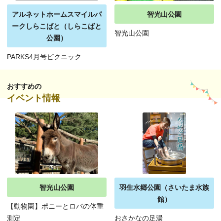
アルネットホームスマイルパ
智光山公園
ークしらこばと（しらこばと
智光山公園
公園）
PARKS4月号ピクニック
おすすめの
イベント情報
智光山公園
羽生水郷公園（さいたま水族
館）
【動物園】ポニーとロバの体重
測定
おさかなの足湯