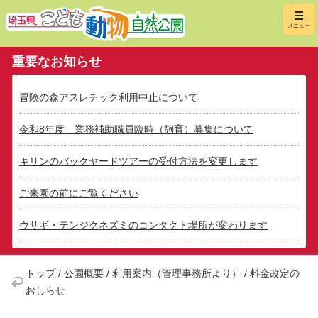
埼玉県こ
メニュー
重要なお知らせ
冒険の森アスレチック利用中止について
令和8年度 業務補助職員臨時（飼育）募集について
キリンのバックヤードツアーの受付方法を変更します
ご来園の前にご覧ください
ウサギ・テンジクネズミのコンタクト場所が変わります
トップ
/
公園概要
/
利用案内（管理事務所より）
/
料金改定の
おしらせ