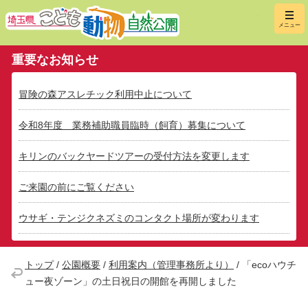
埼玉県こ
メニュー
重要なお知らせ
冒険の森アスレチック利用中止について
令和8年度 業務補助職員臨時（飼育）募集について
キリンのバックヤードツアーの受付方法を変更します
ご来園の前にご覧ください
ウサギ・テンジクネズミのコンタクト場所が変わります
トップ
/
公園概要
/
利用案内（管理事務所より）
/
「ecoハウチ
ュー夜ゾーン」の土日祝日の開館を再開しました