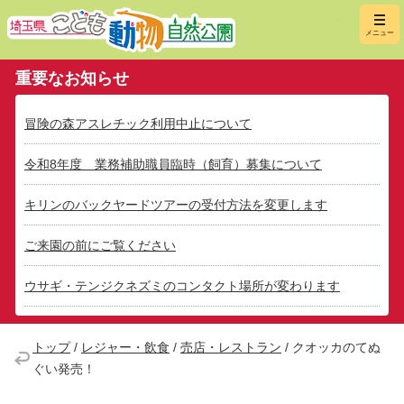
埼玉県こ
メニュー
重要なお知らせ
冒険の森アスレチック利用中止について
令和8年度 業務補助職員臨時（飼育）募集について
キリンのバックヤードツアーの受付方法を変更します
ご来園の前にご覧ください
ウサギ・テンジクネズミのコンタクト場所が変わります
トップ
/
レジャー・飲食
/
売店・レストラン
/
クオッカのてぬ
ぐい発売！