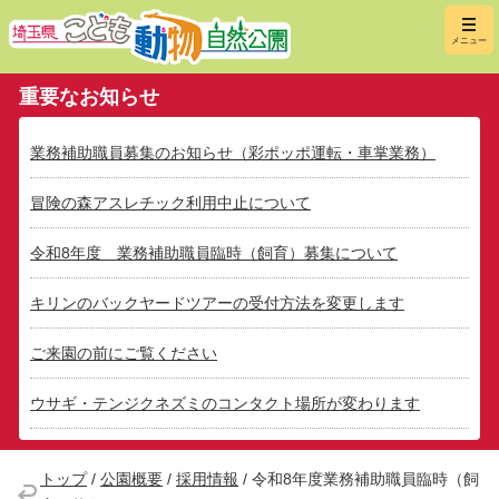
埼玉県こ
メニュー
重要なお知らせ
業務補助職員募集のお知らせ（彩ポッポ運転・車掌業務）
冒険の森アスレチック利用中止について
令和8年度 業務補助職員臨時（飼育）募集について
キリンのバックヤードツアーの受付方法を変更します
ご来園の前にご覧ください
ウサギ・テンジクネズミのコンタクト場所が変わります
トップ
/
公園概要
/
採用情報
/
令和8年度業務補助職員臨時（飼