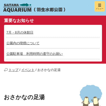
羽生水郷
メニュー
（さいたま水
重要なお知らせ
7月・8月の休館日
公園内の喫煙について
公園駐車場 利用時間の遵守のお願い
トップ
/
イベント
/
おさかなの足湯
おさかなの足湯