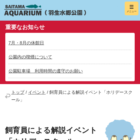
羽生水郷
メニュー
（さいたま水
重要なお知らせ
7月・8月の休館日
公園内の喫煙について
公園駐車場 利用時間の遵守のお願い
トップ
/
イベント
/
飼育員による解説イベント「ホリデースク
ール」
飼育員による解説イベント