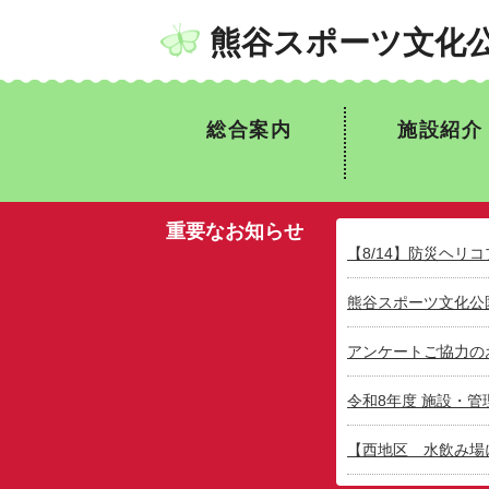
熊谷スポーツ文化
総合案内
施設紹介
重要なお知らせ
【8/14】防災ヘリ
熊谷スポーツ文化公
アンケートご協力の
令和8年度 施設・
【西地区 水飲み場