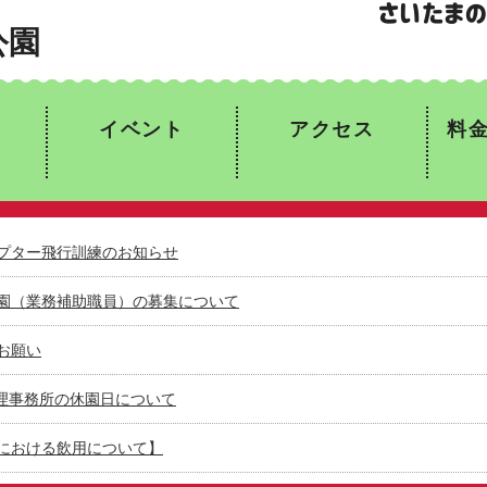
公園
イベント
アクセス
料
コプター飛行訓練のお知らせ
園（業務補助職員）の募集について
お願い
管理事務所の休園日について
における飲用について】