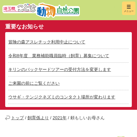
埼玉県こ
メニュー
重要なお知らせ
冒険の森アスレチック利用中止について
令和8年度 業務補助職員臨時（飼育）募集について
キリンのバックヤードツアーの受付方法を変更します
ご来園の前にご覧ください
ウサギ・テンジクネズミのコンタクト場所が変わります
トップ
/
飼育係より
/
2021年
/
頼もしいお母さん