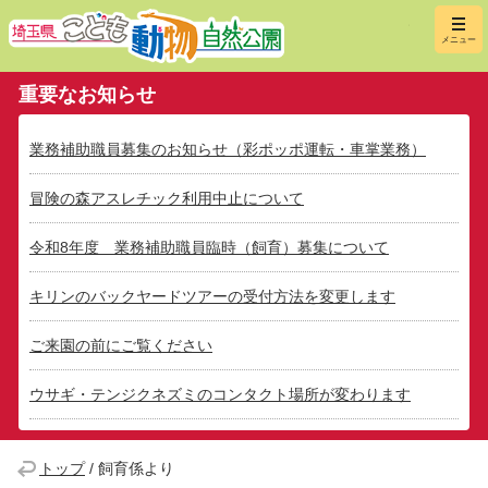
埼玉県こ
メニュー
重要なお知らせ
業務補助職員募集のお知らせ（彩ポッポ運転・車掌業務）
冒険の森アスレチック利用中止について
令和8年度 業務補助職員臨時（飼育）募集について
キリンのバックヤードツアーの受付方法を変更します
ご来園の前にご覧ください
ウサギ・テンジクネズミのコンタクト場所が変わります
トップ
/
飼育係より