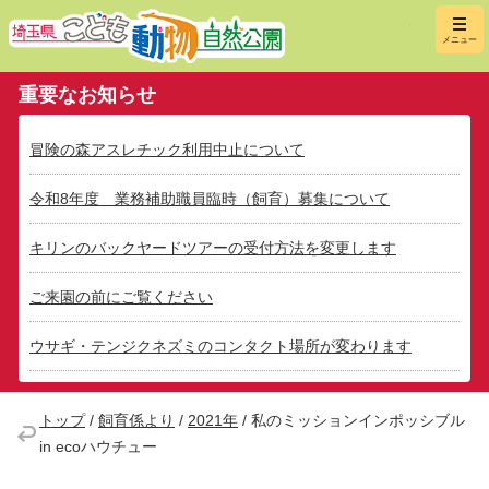
埼玉県こ
メニュー
重要なお知らせ
冒険の森アスレチック利用中止について
令和8年度 業務補助職員臨時（飼育）募集について
キリンのバックヤードツアーの受付方法を変更します
ご来園の前にご覧ください
ウサギ・テンジクネズミのコンタクト場所が変わります
トップ
/
飼育係より
/
2021年
/
私のミッションインポッシブル
in ecoハウチュー