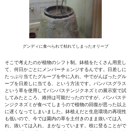
グンディに食べられて枯れてしまったオリーブ
そこで考えたのが植物のシフト制。鉢植をたくさん用意し
て、何日かごとにメンバーチェンジするんです。日差しに
たっぷり当てたグループを中に入れ、中でがんばったグル
ープを日差しに当てる、という方法です。パンパスグラス
という草を使用してパンパステンジクネズミの展示室で試
してみたところ、維持は可能だったのですが、パンパステ
ンジクネズミが食べてしまうので植物の回復が思った以上
に遅くなってしまいました。鉢植えだと生息環境の再現性
も低いので、今では園内の草を土付きのまま抜いては入
れ、抜いては入れ、まかなっています。枝に登ることがで