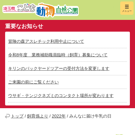
埼玉県こ
メニュー
重要なお知らせ
冒険の森アスレチック利用中止について
令和8年度 業務補助職員臨時（飼育）募集について
キリンのバックヤードツアーの受付方法を変更します
ご来園の前にご覧ください
ウサギ・テンジクネズミのコンタクト場所が変わります
トップ
/
飼育係より
/
2022年
/
みんなに届け牛乳の日