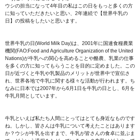
ウシの担当になって
4
年目の私はこの日をもっと多くの方
に知っていただきたいと思い、
2
年連続で【世界牛乳の
日】の投稿をしたいと思います。
世界牛乳の日
(World Milk Day)
は、
2001
年に国連食糧農業
機関
(FAO:Food and Agriculture Organization of the United
Nations)
が牛乳への関心を高めることや酪農、乳業の仕事
を多くの方に知ってもらうことを目的に定めました。この
日が近づくと牛乳や乳製品のメリットが世界中で宣伝さ
れ、世界各地で牛乳に関する様々な活動が行われます。ち
なみに日本では
2007
年から
6
月
1
日を牛乳の日とし、
6
月を
牛乳月間としています。
牛乳といえば私たち人間にとってはとても身近なものです
ね。しかし、皆さんは牛乳について考えたことはあります
か？ウシが牛乳を出すまで、牛乳が皆さんの食卓に並ぶま