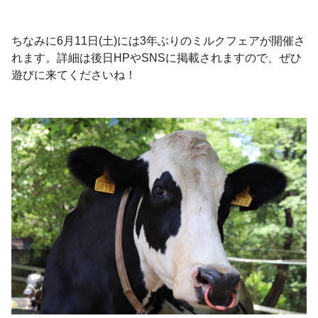
ちなみに
6
月
11
日
(
土
)
には
3
年ぶりのミルクフェアが開催さ
れます。詳細は後日
HP
や
SNS
に掲載されますので、ぜひ
遊びに来てくださいね！